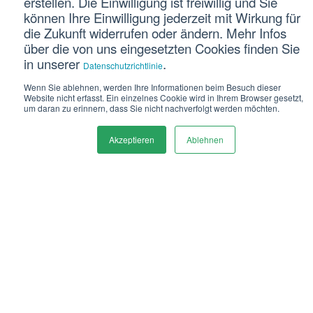
erstellen. Die Einwilligung ist freiwillig und Sie
Cloud, Automatisierung, Internet of Things, Big
können Ihre Einwilligung jederzeit mit Wirkung für
die Zukunft widerrufen oder ändern. Mehr Infos
Data, Virtual Reality. Die Liste der Buzzwords zum
über die von uns eingesetzten Cookies finden Sie
Thema Digitalisierungstrends in der
in unserer
.
Datenschutzrichtlinie
Immobilienbranche ließe sich endlos fortführen.
Wenn Sie ablehnen, werden Ihre Informationen beim Besuch dieser
Doch auf welche Trends sollten
Website nicht erfasst. Ein einzelnes Cookie wird in Ihrem Browser gesetzt,
um daran zu erinnern, dass Sie nicht nachverfolgt werden möchten.
Wohnungsverwaltungen ihr Augenmerk richten?
Akzeptieren
Ablehnen
In der VDIV-Digitalisierungsumfrage 2023 wurden
Hausverwaltungen in Deutschland gefragt, in
welchen Prozessen und Bereichen sie das größte
Potenzial für Digitalisierung und künstliche
[1]
Intelligenz sehen würden.
Die Top 5, auf die
Verwaltungen in den nächsten fünf Jahren ihren
Fokus legen wollen, waren:
1. E-Rechnung und Rechnungseingangsprozess