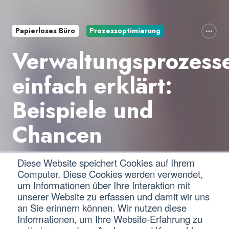
Papierloses Büro
Prozessoptimierung
Verwaltungsprozess
einfach erklärt:
Beispiele und
Chancen
Diese Website speichert Cookies auf Ihrem
von
Dirke Ziechmann
Computer. Diese Cookies werden verwendet,
um Informationen über Ihre Interaktion mit
6 Minuten Lesezeit
05.08.25 10:53
unserer Website zu erfassen und damit wir uns
an Sie erinnern können. Wir nutzen diese
Informationen, um Ihre Website-Erfahrung zu