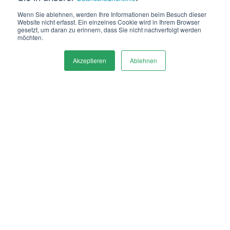
Wenn Sie ablehnen, werden Ihre Informationen beim Besuch dieser
von
Dirke Ziechmann
Website nicht erfasst. Ein einzelnes Cookie wird in Ihrem Browser
gesetzt, um daran zu erinnern, dass Sie nicht nachverfolgt werden
möchten.
5 Minuten Lesezeit
08.05.25 09:02
Akzeptieren
Ablehnen
Ob für mehr Work-Life-Balance, geringere
Pendelzeiten oder schlicht zeitgemäße
Arbeitsbedingungen – der Wunsch nach
flexiblem, ortsunabhängigem Arbeiten ist
auch
in der Buchhaltung längst angekommen.
Doch die Realität in vielen Unternehmen sieht
noch anders aus: Papierrechnungen,
Druckaufträge
und
Laufwege zum
Aktenschrank
bestimmen
das Tagesgeschäft
.