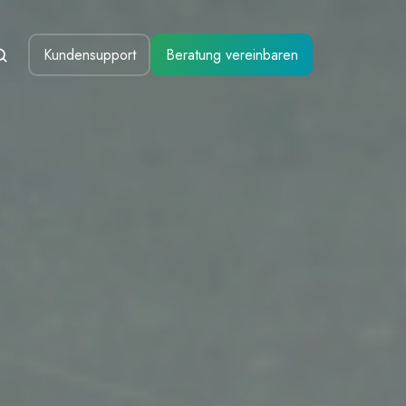
Kundensupport
Beratung vereinbaren